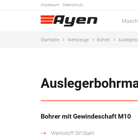
Impressum
Datenschutz
Masch
Startseite
Werkzeuge
Bohrer
Ausleger
Ausleger­bohr­
Bohrer mit Gewindeschaft M10
Werkstoff SP-Stahl