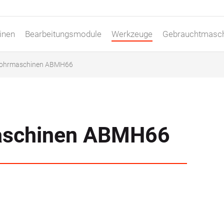
inen
Bearbeitungsmodule
Werkzeuge
Gebrauchtmasc
bohrmaschinen ABMH66
maschinen ABMH66